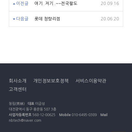
이전글
여기..저기..~~전국팔도
20.09.16
다음글
롯데 청량리점
20.06.20
회사소개
개인정보보호정책
서비스이용약관
고객센터
청림(靑林)
대표
이금성
대전광역시 동구 용운동 587 3층
사업자등록번호
568-12-00625
Mobile
010-6495-0389
Mail
nbtech@naver.com