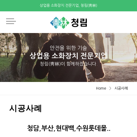
상업용 소화장치 전문기업, 청림(靑林)
안전을 위한 기술
상업용 소화장치 전문기업
청림(靑林)이 함께하겠습니다.
Home
>
시공사례
시공사례
청담,부산,현대백,수원롯데몰..