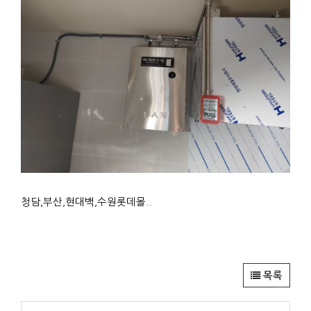
청담,부산,현대백,수원롯데몰..
목록