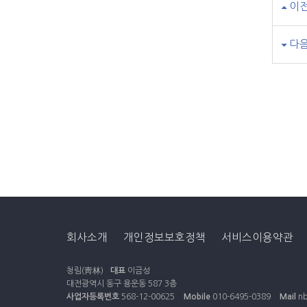
이
다
회사소개
개인정보보호정책
서비스이용약관
청림(靑林)
대표
이금성
대전광역시 동구 용운동 587 3층
사업자등록번호
568-12-00625
Mobile
010-6495-0389
Mail
nb