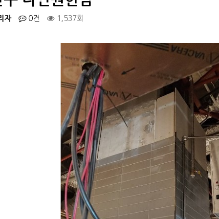
리자
0건
1,537회