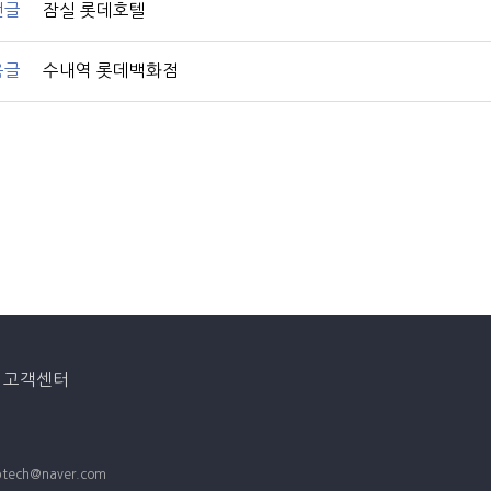
전글
잠실 롯데호텔
음글
수내역 롯데백화점
고객센터
tech@naver.com