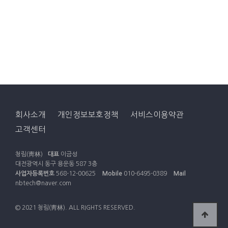
회사소개
개인정보보호정책
서비스이용약관
고객센터
청림(靑林)
대표
이금성
대전광역시 동구 용운동 587 3층
사업자등록번호
568-12-00625
Mobile
010-6495-0389
Mail
nbtech@naver.com
© 2021 청림(靑林). ALL RIGHTS RESERVED.