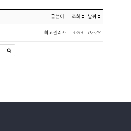
글쓴이
조회
날짜
최고관리자
3399
02-28